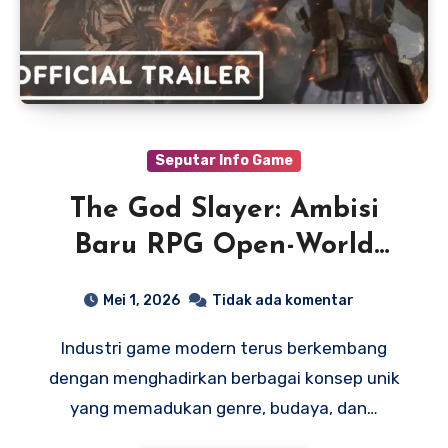
Seputar Info Game
The God Slayer: Ambisi
Baru RPG Open-World
dengan Sentuhan
Mei 1, 2026
Tidak ada komentar
Steampunk dan Mitologi
Industri game modern terus berkembang
Timur
dengan menghadirkan berbagai konsep unik
yang memadukan genre, budaya, dan…