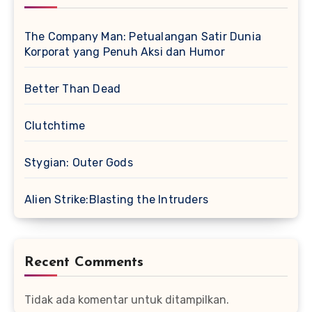
The Company Man: Petualangan Satir Dunia
Korporat yang Penuh Aksi dan Humor
Better Than Dead
Clutchtime
Stygian: Outer Gods
Alien Strike:Blasting the Intruders
Recent Comments
Tidak ada komentar untuk ditampilkan.