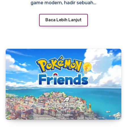
game modern, hadir sebuah…
Baca Lebih Lanjut