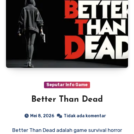
Seputar Info Game
Better Than Dead
Mei 8, 2026
Tidak ada komentar
Better Than Dead adalah game survival horror