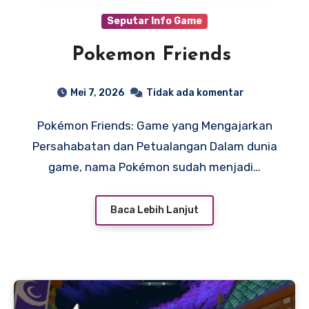
Seputar Info Game
Pokemon Friends
Mei 7, 2026
Tidak ada komentar
Pokémon Friends: Game yang Mengajarkan
Persahabatan dan Petualangan Dalam dunia
game, nama Pokémon sudah menjadi…
Baca Lebih Lanjut