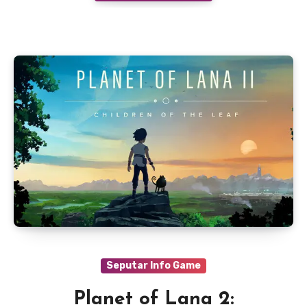
Seputar Info Game
Planet of Lana 2: