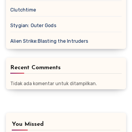
Clutchtime
Stygian: Outer Gods
Alien Strike:Blasting the Intruders
Recent Comments
Tidak ada komentar untuk ditampilkan.
You Missed