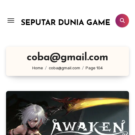
Lewati
ke
konten
SEPUTAR DUNIA GAME
coba@gmail.com
Home
coba@gmail.com
Page 104