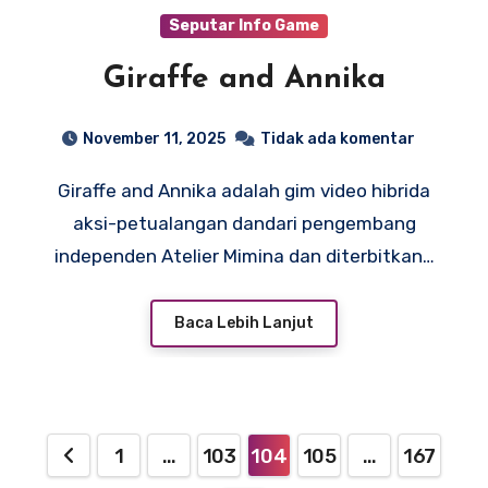
Seputar Info Game
Giraffe and Annika
November 11, 2025
Tidak ada komentar
Giraffe and Annika adalah gim video hibrida
aksi-petualangan dandari pengembang
independen Atelier Mimina dan diterbitkan…
Baca Lebih Lanjut
Paginasi
1
…
103
104
105
…
167