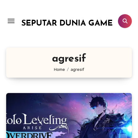
Lewati
ke
konten
SEPUTAR DUNIA GAME
agresif
Home
agresif