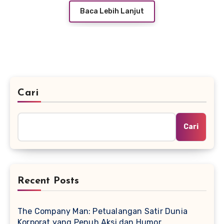
Baca Lebih Lanjut
Cari
Cari
Recent Posts
The Company Man: Petualangan Satir Dunia
Korporat yang Penuh Aksi dan Humor