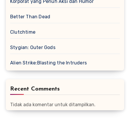
Korporat yang Penuh Aksi dan Humor
Better Than Dead
Clutchtime
Stygian: Outer Gods
Alien Strike:Blasting the Intruders
Recent Comments
Tidak ada komentar untuk ditampilkan.