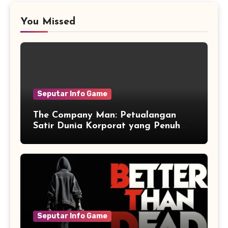
You Missed
Seputar Info Game
The Company Man: Petualangan
Satir Dunia Korporat yang Penuh
Aksi dan Humor
Seputar Info Game