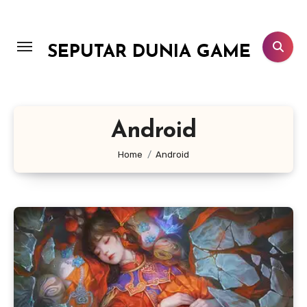
Lewati
ke
konten
SEPUTAR DUNIA GAME
Android
Home
Android