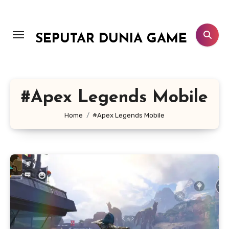
Lewati
ke
konten
SEPUTAR DUNIA GAME
#Apex Legends Mobile
Home
#Apex Legends Mobile