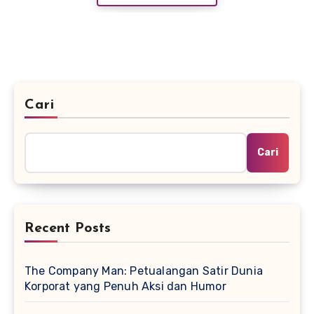
Cari
Cari
Recent Posts
The Company Man: Petualangan Satir Dunia
Korporat yang Penuh Aksi dan Humor