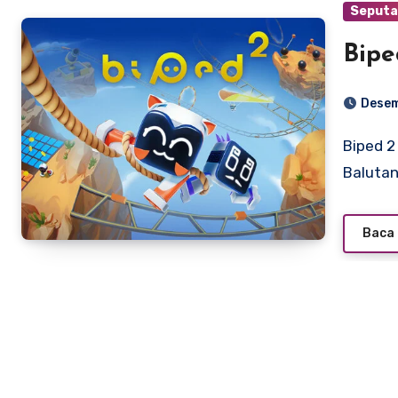
Seputa
Bipe
Desem
Biped 2 — Harmoni, Ritme, dan Petualangan Mekanis dalam
Baluta
Baca 