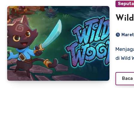
Seputa
Wil
Maret
Menjaga Api Tetap Menyala: Mengulas Keseruan Kerja Sama
di Wild
Baca 