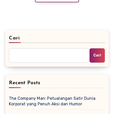
Cari
Cari
Recent Posts
The Company Man: Petualangan Satir Dunia
Korporat yang Penuh Aksi dan Humor