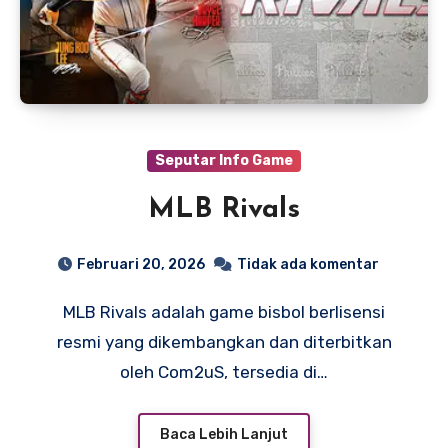
Seputar Info Game
MLB Rivals
Februari 20, 2026
Tidak ada komentar
MLB Rivals adalah game bisbol berlisensi
resmi yang dikembangkan dan diterbitkan
oleh Com2uS, tersedia di…
Baca Lebih Lanjut