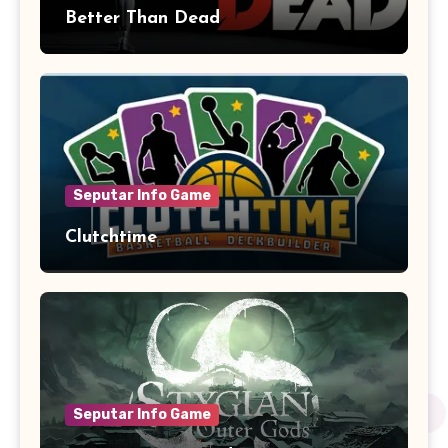
Better Than Dead
Seputar Info Game
Clutchtime
Seputar Info Game