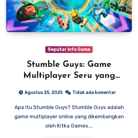
Seputar Info Game
Stumble Guys: Game
Multiplayer Seru yang
Bikin Ketagihan
Agustus 25, 2025
Tidak ada komentar
Apa Itu Stumble Guys? Stumble Guys adalah
game multiplayer online yang dikembangkan
oleh Kitka Games.…