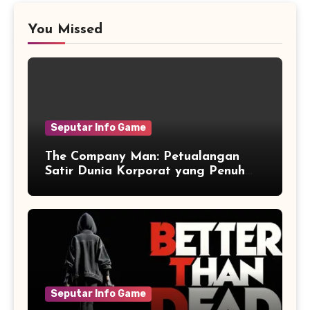
You Missed
Seputar Info Game
The Company Man: Petualangan
Satir Dunia Korporat yang Penuh
Aksi dan Humor
Seputar Info Game