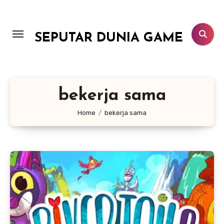
Lewati
ke
konten
SEPUTAR DUNIA GAME
bekerja sama
Home
bekerja sama