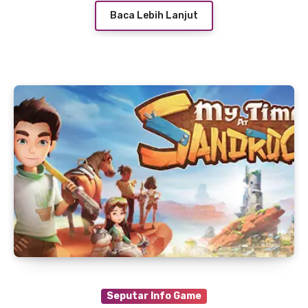
Baca Lebih Lanjut
Seputar Info Game