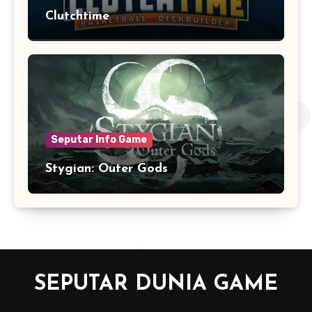
Clutchtime
Seputar Info Game
Stygian: Outer Gods
SEPUTAR DUNIA GAME