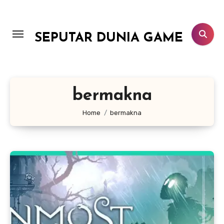
Lewati
ke
konten
SEPUTAR DUNIA GAME
bermakna
Home
bermakna