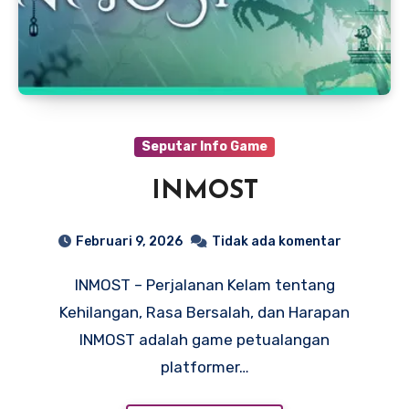
Seputar Info Game
INMOST
Februari 9, 2026
Tidak ada komentar
INMOST – Perjalanan Kelam tentang
Kehilangan, Rasa Bersalah, dan Harapan
INMOST adalah game petualangan
platformer…