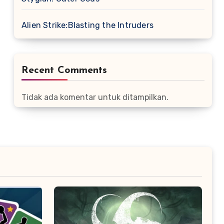
Alien Strike:Blasting the Intruders
Recent Comments
Tidak ada komentar untuk ditampilkan.