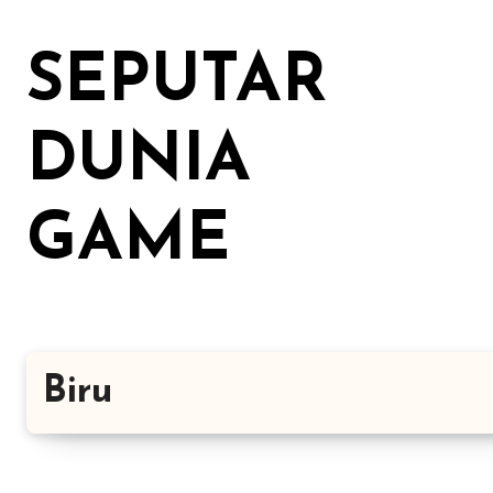
Lewati
ke
SEPUTAR
konten
DUNIA
GAME
Biru