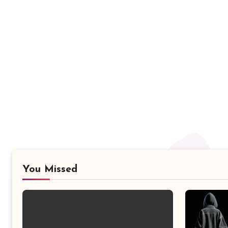
You Missed