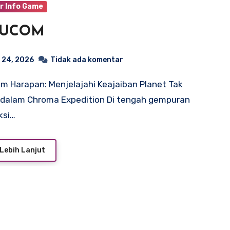
r Info Game
PUCOM
 24, 2026
Tidak ada komentar
 dalam Chroma Expedition Di tengah gempuran
ksi…
Lebih Lanjut