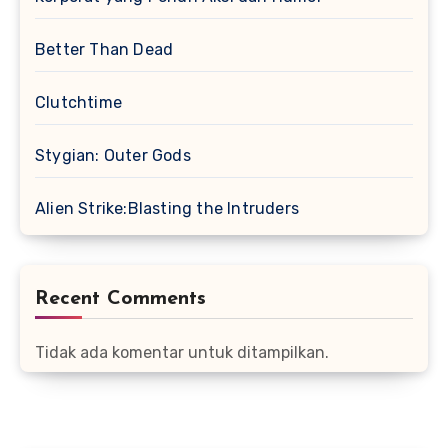
Better Than Dead
Clutchtime
Stygian: Outer Gods
Alien Strike:Blasting the Intruders
Recent Comments
Tidak ada komentar untuk ditampilkan.