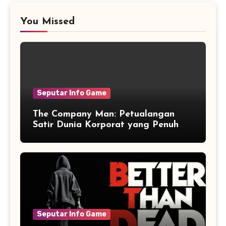
You Missed
Seputar Info Game
The Company Man: Petualangan
Satir Dunia Korporat yang Penuh
Aksi dan Humor
Seputar Info Game