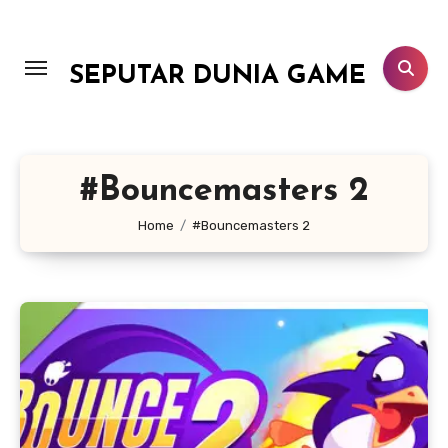
Lewati
ke
konten
SEPUTAR DUNIA GAME
#Bouncemasters 2
Home
#Bouncemasters 2