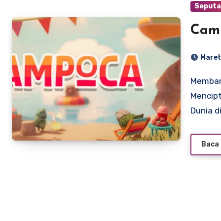
Seputa
Cam
Maret
Membangun Kebahagiaan di Campoca: Panduan
Mencip
Dunia d
Baca 