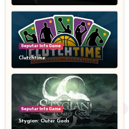
Seputar Info Game
Clutchtime
Seputar Info Game
Stygian: Outer Gods