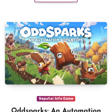
Seputar Info Game
Oddsparks: An Automation