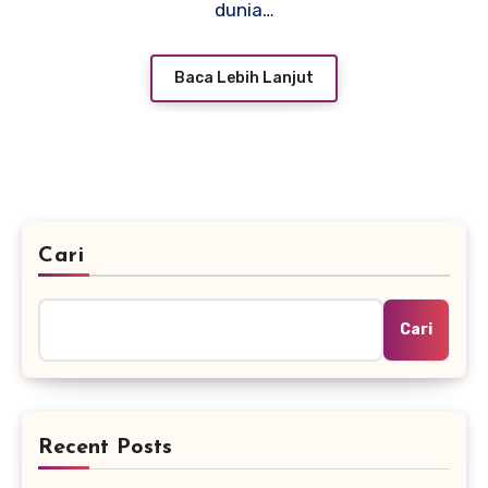
dunia…
Baca Lebih Lanjut
Cari
Cari
Recent Posts