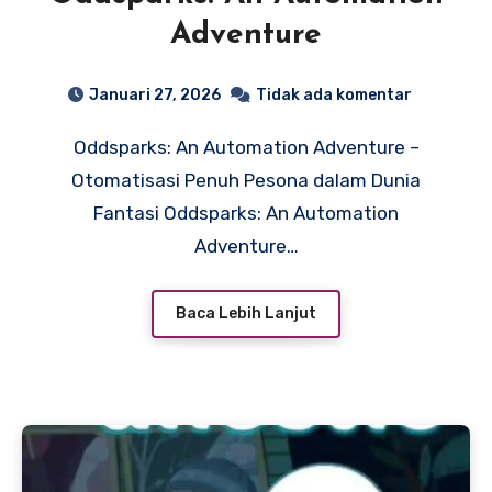
Adventure
Januari 27, 2026
Tidak ada komentar
Oddsparks: An Automation Adventure –
Otomatisasi Penuh Pesona dalam Dunia
Fantasi Oddsparks: An Automation
Adventure…
Baca Lebih Lanjut