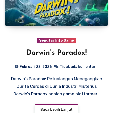
Seputar Info Game
Darwin’s Paradox!
Februari 23, 2026
Tidak ada komentar
Darwin’s Paradox: Petualangan Menegangkan
Gurita Cerdas di Dunia Industri Misterius
Darwin’s Paradox adalah game platformer…
Baca Lebih Lanjut