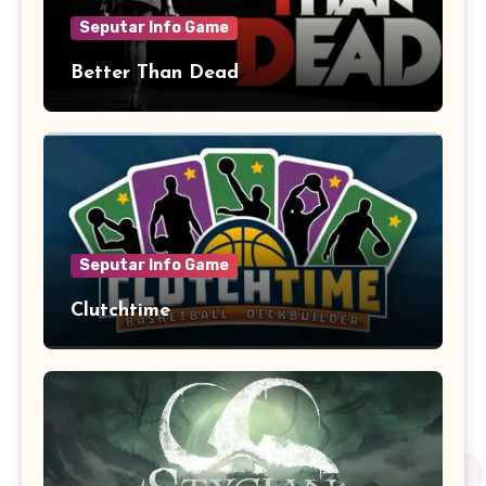
Seputar Info Game
Better Than Dead
Seputar Info Game
Clutchtime