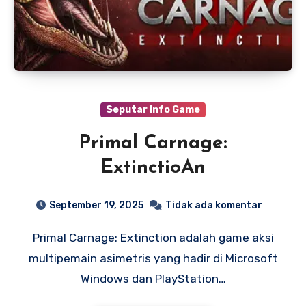
Seputar Info Game
Primal Carnage:
ExtinctioAn
September 19, 2025
Tidak ada komentar
Primal Carnage: Extinction adalah game aksi
multipemain asimetris yang hadir di Microsoft
Windows dan PlayStation…