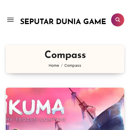
Lewati
ke
konten
SEPUTAR DUNIA GAME
Compass
Home
Compass