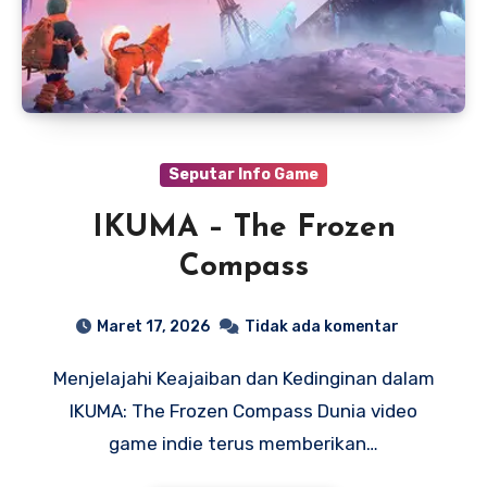
Seputar Info Game
IKUMA – The Frozen
Compass
Maret 17, 2026
Tidak ada komentar
Menjelajahi Keajaiban dan Kedinginan dalam
IKUMA: The Frozen Compass Dunia video
game indie terus memberikan…