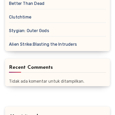
Better Than Dead
Clutchtime
Stygian: Outer Gods
Alien Strike:Blasting the Intruders
Recent Comments
Tidak ada komentar untuk ditampilkan.