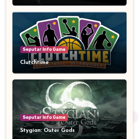
Seputar Info Game
Clutchtime
Seputar Info Game
Stygian: Outer Gods