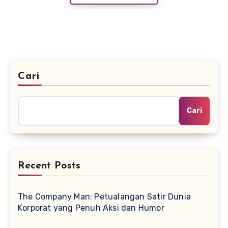
Cari
Cari
Recent Posts
The Company Man: Petualangan Satir Dunia
Korporat yang Penuh Aksi dan Humor