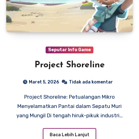
Seputar Info Game
Project Shoreline
Maret 5, 2026
Tidak ada komentar
Project Shoreline: Petualangan Mikro
Menyelamatkan Pantai dalam Sepatu Muri
yang Mungil Di tengah hiruk-pikuk industri…
Baca Lebih Lanjut