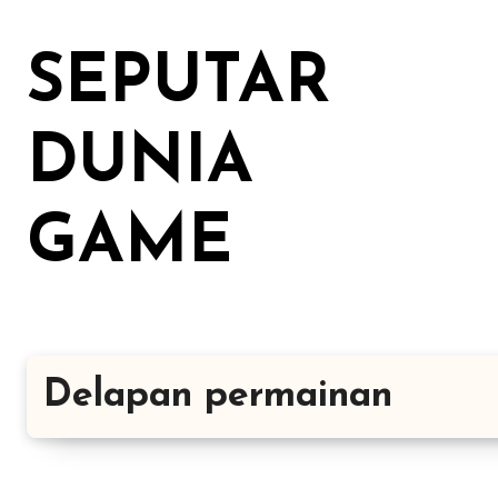
Lewati
ke
SEPUTAR
konten
DUNIA
GAME
Delapan permainan