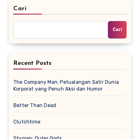
Cari
Cari
Recent Posts
The Company Man: Petualangan Satir Dunia
Korporat yang Penuh Aksi dan Humor
Better Than Dead
Clutchtime
Stygian: Outer Gods