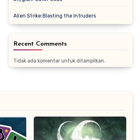
Alien Strike:Blasting the Intruders
Recent Comments
Tidak ada komentar untuk ditampilkan.