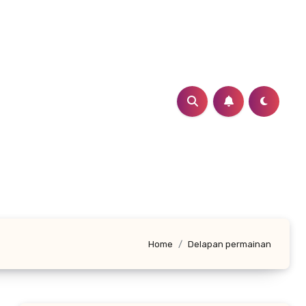
Home
Delapan permainan