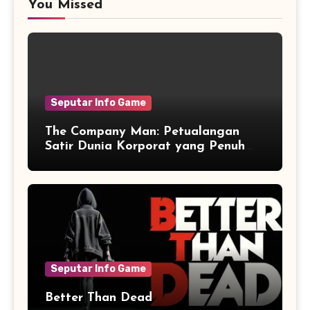
You Missed
Seputar Info Game
The Company Man: Petualangan
Satir Dunia Korporat yang Penuh
Aksi dan Humor
Seputar Info Game
Better Than Dead