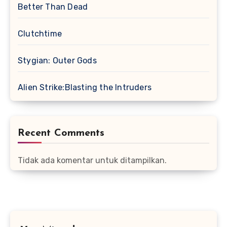
Better Than Dead
Clutchtime
Stygian: Outer Gods
Alien Strike:Blasting the Intruders
Recent Comments
Tidak ada komentar untuk ditampilkan.