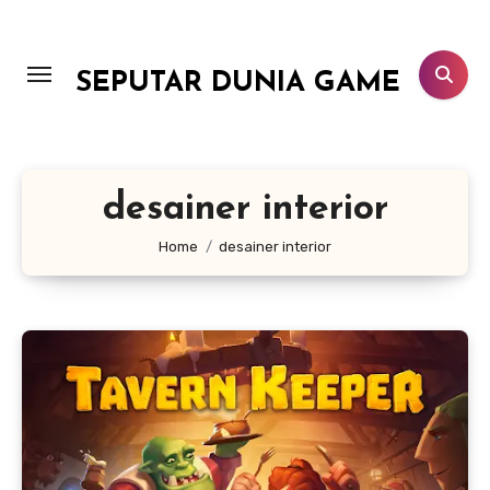
Lewati
ke
konten
SEPUTAR DUNIA GAME
desainer interior
Home
desainer interior