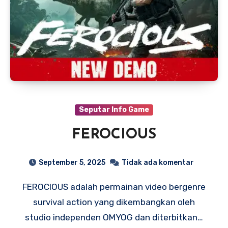
Seputar Info Game
FEROCIOUS
September 5, 2025
Tidak ada komentar
FEROCIOUS adalah permainan video bergenre
survival action yang dikembangkan oleh
studio independen OMYOG dan diterbitkan…