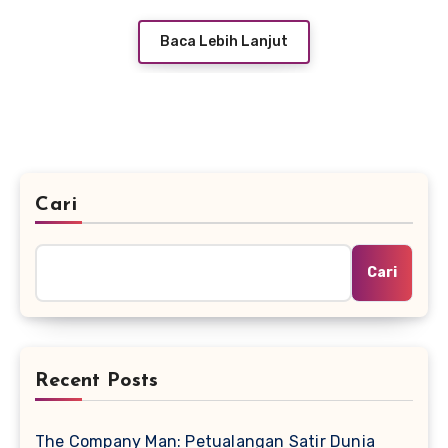
Baca Lebih Lanjut
Cari
Cari
Recent Posts
The Company Man: Petualangan Satir Dunia