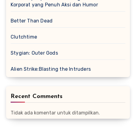
Korporat yang Penuh Aksi dan Humor
Better Than Dead
Clutchtime
Stygian: Outer Gods
Alien Strike:Blasting the Intruders
Recent Comments
Tidak ada komentar untuk ditampilkan.