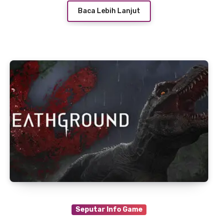
Baca Lebih Lanjut
Seputar Info Game