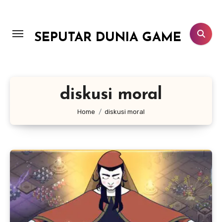
Lewati
ke
konten
SEPUTAR DUNIA GAME
diskusi moral
Home
diskusi moral