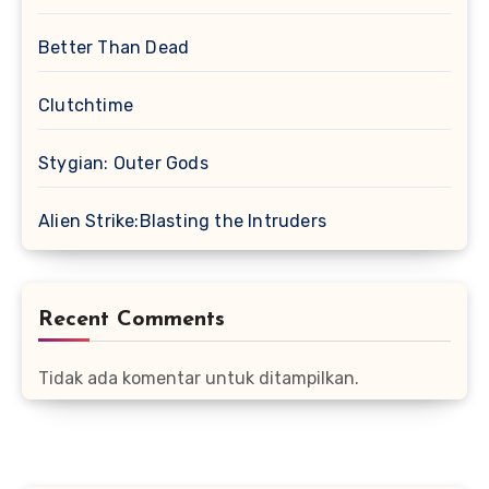
Better Than Dead
Clutchtime
Stygian: Outer Gods
Alien Strike:Blasting the Intruders
Recent Comments
Tidak ada komentar untuk ditampilkan.