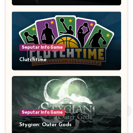
Seputar Info Game
Clutchtime
Seputar Info Game
Stygian: Outer Gods