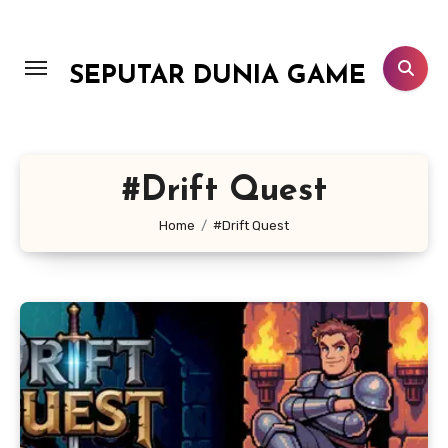
Lewati
ke
konten
SEPUTAR DUNIA GAME
#Drift Quest
Home
#Drift Quest