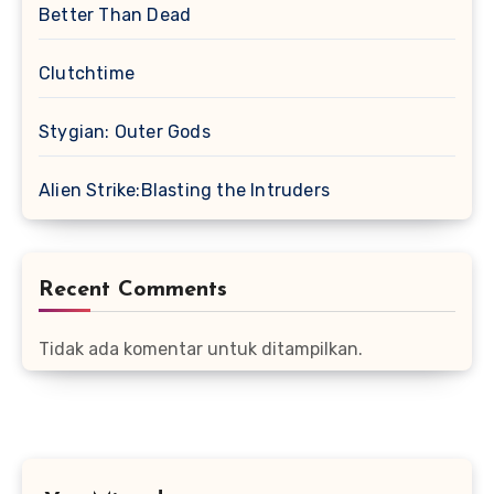
Better Than Dead
Clutchtime
Stygian: Outer Gods
Alien Strike:Blasting the Intruders
Recent Comments
Tidak ada komentar untuk ditampilkan.