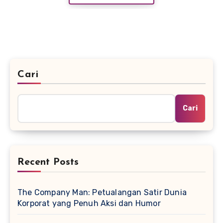
Cari
Cari
Recent Posts
The Company Man: Petualangan Satir Dunia
Korporat yang Penuh Aksi dan Humor