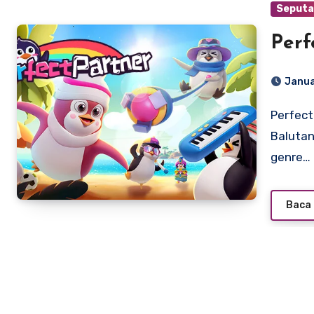
Seputa
Perf
Janua
Perfect Partner: Uji Kekompakan dan Persahabatan dalam
Balutan
genre…
Baca 