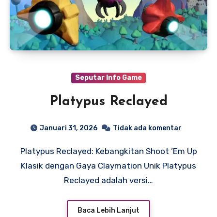
Seputar Info Game
Platypus Reclayed
Januari 31, 2026
Tidak ada komentar
Platypus Reclayed: Kebangkitan Shoot ’Em Up
Klasik dengan Gaya Claymation Unik Platypus
Reclayed adalah versi…
Baca Lebih Lanjut