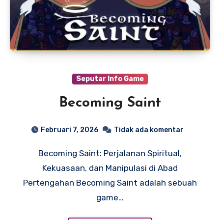
Seputar Info Game
Becoming Saint
Februari 7, 2026
Tidak ada komentar
Becoming Saint: Perjalanan Spiritual,
Kekuasaan, dan Manipulasi di Abad
Pertengahan Becoming Saint adalah sebuah
game…