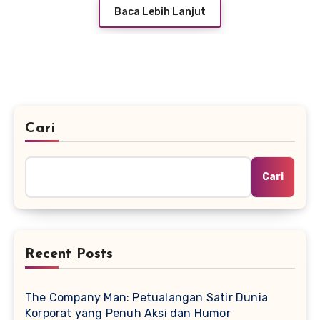
Baca Lebih Lanjut
Cari
Cari
Recent Posts
The Company Man: Petualangan Satir Dunia
Korporat yang Penuh Aksi dan Humor