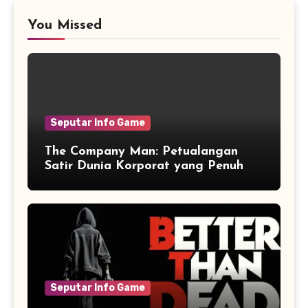
You Missed
Seputar Info Game
The Company Man: Petualangan
Satir Dunia Korporat yang Penuh
Aksi dan Humor
Seputar Info Game