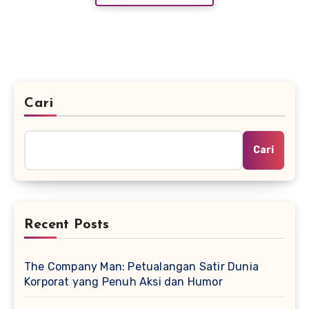
Cari
Cari
Recent Posts
The Company Man: Petualangan Satir Dunia
Korporat yang Penuh Aksi dan Humor