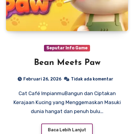
Seputar Info Game
Bean Meets Paw
Februari 26, 2026
Tidak ada komentar
Cat Café ImpianmuBangun dan Ciptakan
Kerajaan Kucing yang Menggemaskan Masuki
dunia hangat dan penuh bulu…
Baca Lebih Lanjut