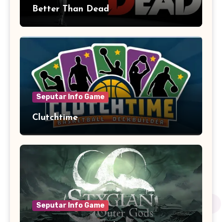
Better Than Dead
Seputar Info Game
Clutchtime
Seputar Info Game