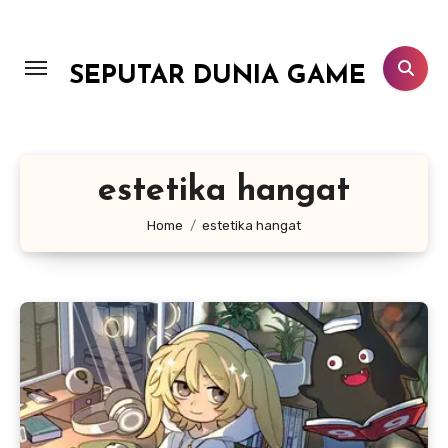
Lewati
ke
konten
SEPUTAR DUNIA GAME
estetika hangat
Home
estetika hangat