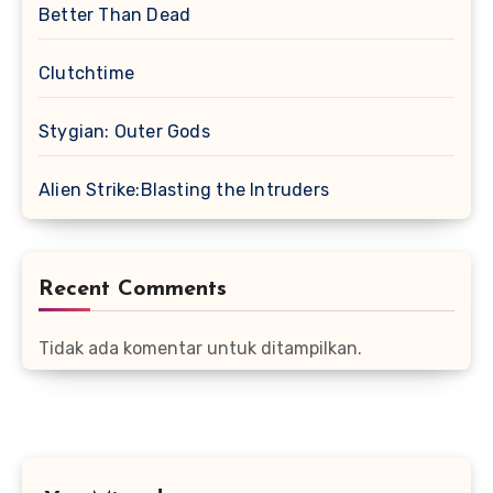
Better Than Dead
Clutchtime
Stygian: Outer Gods
Alien Strike:Blasting the Intruders
Recent Comments
Tidak ada komentar untuk ditampilkan.