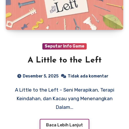
Seputar Info Game
A Little to the Left
Desember 5, 2025
Tidak ada komentar
A Little to the Left – Seni Merapikan, Terapi
Keindahan, dan Kacau yang Menenangkan
Dalam…
Baca Lebih Lanjut