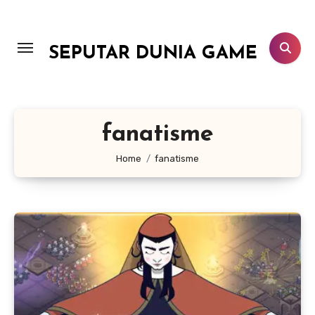
Lewati
ke
konten
SEPUTAR DUNIA GAME
fanatisme
Home
fanatisme