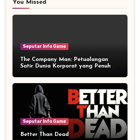
You Missed
Seputar Info Game
The Company Man: Petualangan
Satir Dunia Korporat yang Penuh
Aksi dan Humor
Seputar Info Game
Better Than Dead