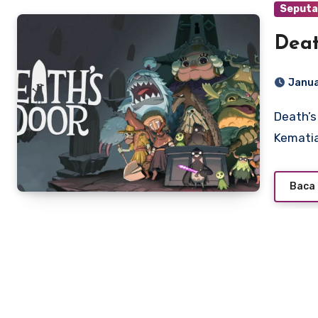
Seputa
Deat
Janua
Death’s Door: Sebuah Ode Melankolis nan Indah tentang
Kematia
Baca 