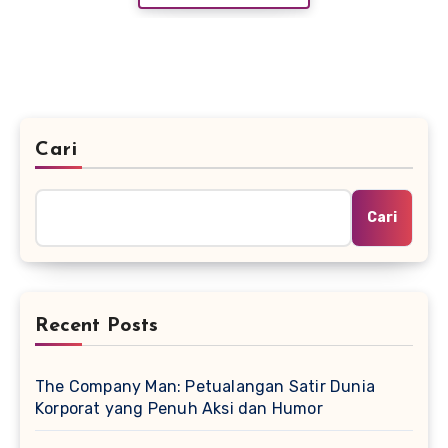
Cari
Cari
Recent Posts
The Company Man: Petualangan Satir Dunia
Korporat yang Penuh Aksi dan Humor