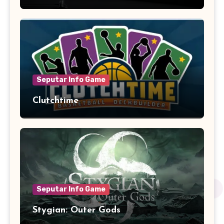
Seputar Info Game
Clutchtime
Seputar Info Game
Stygian: Outer Gods