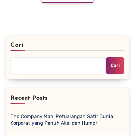
Cari
Cari
Recent Posts
The Company Man: Petualangan Satir Dunia
Korporat yang Penuh Aksi dan Humor