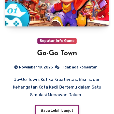
Seputar Info Game
Go-Go Town
November 19, 2025
Tidak ada komentar
Go-Go Town: Ketika Kreativitas, Bisnis, dan
Kehangatan Kota Kecil Bertemu dalam Satu
Simulasi Menawan Dalam…
Baca Lebih Lanjut