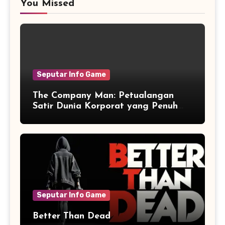
You Missed
Seputar Info Game
The Company Man: Petualangan
Satir Dunia Korporat yang Penuh
Aksi dan Humor
Seputar Info Game
Better Than Dead