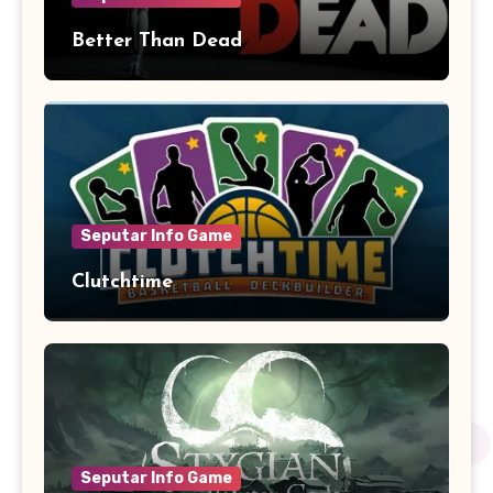
Better Than Dead
Seputar Info Game
Clutchtime
Seputar Info Game