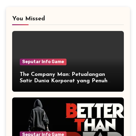
You Missed
Seputar Info Game
The Company Man: Petualangan
Satir Dunia Korporat yang Penuh
Aksi dan Humor
Seputar Info Game