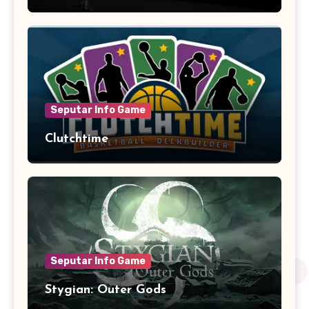
Seputar Info Game
Clutchtime
Seputar Info Game
Stygian: Outer Gods