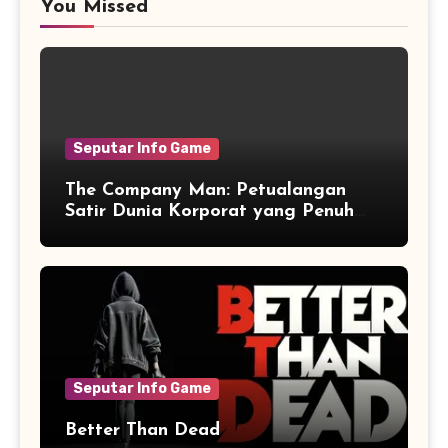
You Missed
Seputar Info Game
The Company Man: Petualangan
Satir Dunia Korporat yang Penuh
Aksi dan Humor
Seputar Info Game
Better Than Dead