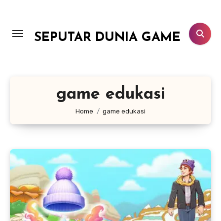
Lewati
ke
konten
SEPUTAR DUNIA GAME
game edukasi
Home
game edukasi