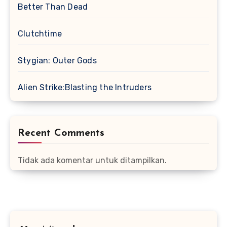
Better Than Dead
Clutchtime
Stygian: Outer Gods
Alien Strike:Blasting the Intruders
Recent Comments
Tidak ada komentar untuk ditampilkan.