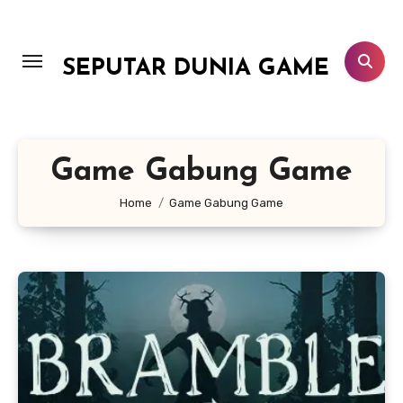
Lewati
ke
konten
SEPUTAR DUNIA GAME
Game Gabung Game
Home
Game Gabung Game