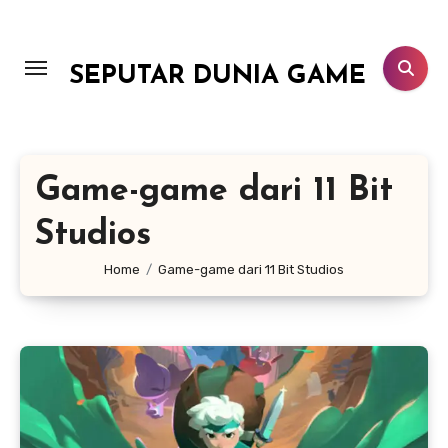
Lewati
ke
konten
SEPUTAR DUNIA GAME
Game-game dari 11 Bit
Studios
Home
Game-game dari 11 Bit Studios