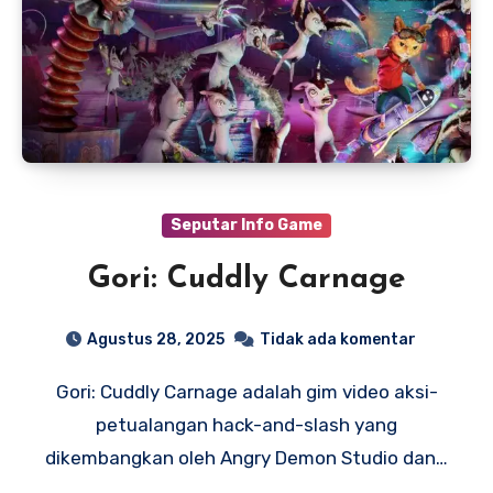
Seputar Info Game
Gori: Cuddly Carnage
Agustus 28, 2025
Tidak ada komentar
Gori: Cuddly Carnage adalah gim video aksi-
petualangan hack-and-slash yang
dikembangkan oleh Angry Demon Studio dan…