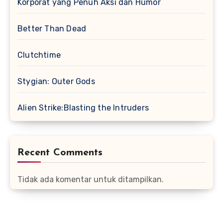
Korporat yang Penuh Aksi dan Humor
Better Than Dead
Clutchtime
Stygian: Outer Gods
Alien Strike:Blasting the Intruders
Recent Comments
Tidak ada komentar untuk ditampilkan.