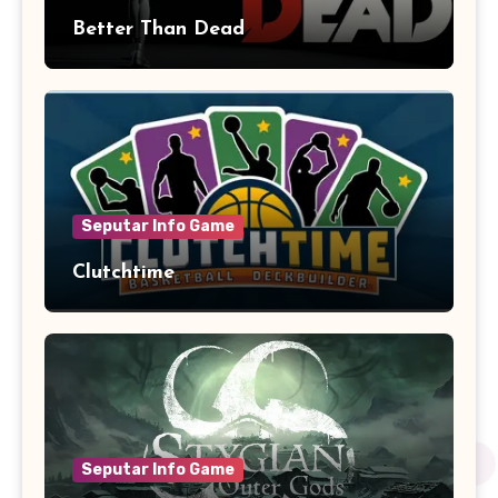
Better Than Dead
Seputar Info Game
Clutchtime
Seputar Info Game