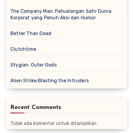
The Company Man: Petualangan Satir Dunia
Korporat yang Penuh Aksi dan Humor
Better Than Dead
Clutchtime
Stygian: Outer Gods
Alien Strike:Blasting the Intruders
Recent Comments
Tidak ada komentar untuk ditampilkan.