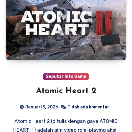
Seputar Info Game
Atomic Heart 2
Januari 9, 2026
Tidak ada komentar
Atomic Heart 2 (ditulis dengan gaya ATOMIC
HEART II ) adalah gim video role-playing aksi-