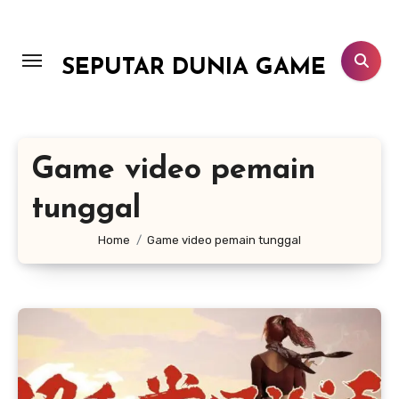
Lewati
ke
konten
SEPUTAR DUNIA GAME
Game video pemain
tunggal
Home
Game video pemain tunggal