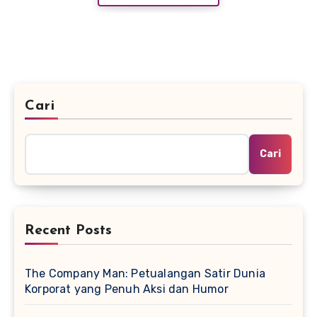
Cari
Cari
Recent Posts
The Company Man: Petualangan Satir Dunia
Korporat yang Penuh Aksi dan Humor