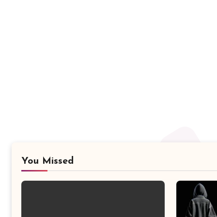
You Missed