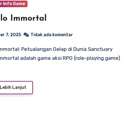
r Info Game
lo Immortal
er 7, 2025
Tidak ada komentar
Immortal adalah game aksi RPG (role-playing game)
Lebih Lanjut