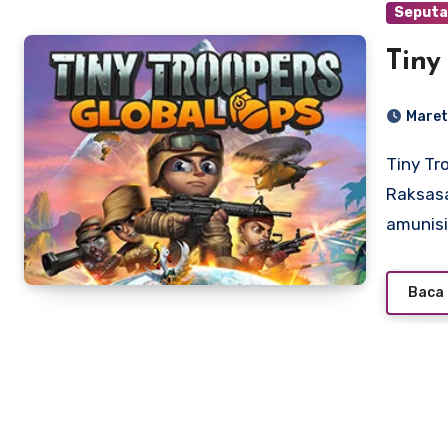
Seputa
Tiny
Maret
Tiny Troopers: Global Ops – Komando Mungil, Kekacauan
Raksasa
amunis
Baca 