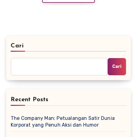
Cari
Cari
Recent Posts
The Company Man: Petualangan Satir Dunia
Korporat yang Penuh Aksi dan Humor