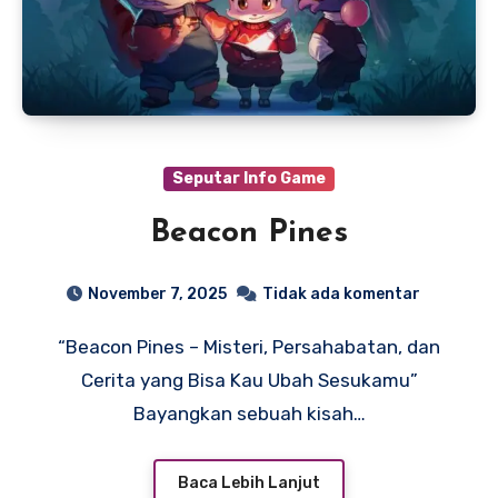
Seputar Info Game
Beacon Pines
November 7, 2025
Tidak ada komentar
“Beacon Pines – Misteri, Persahabatan, dan
Cerita yang Bisa Kau Ubah Sesukamu”
Bayangkan sebuah kisah…
Baca Lebih Lanjut