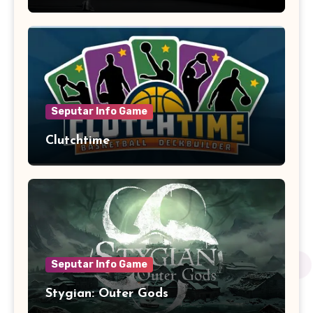
Seputar Info Game
Clutchtime
Seputar Info Game
Stygian: Outer Gods