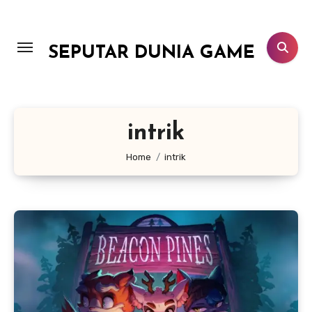
Lewati
ke
konten
SEPUTAR DUNIA GAME
intrik
Home
intrik