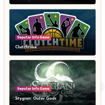
Seputar Info Game
Clutchtime
Seputar Info Game
Stygian: Outer Gods