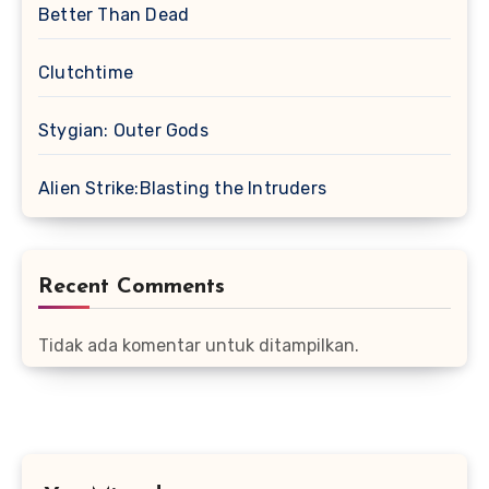
Better Than Dead
Clutchtime
Stygian: Outer Gods
Alien Strike:Blasting the Intruders
Recent Comments
Tidak ada komentar untuk ditampilkan.