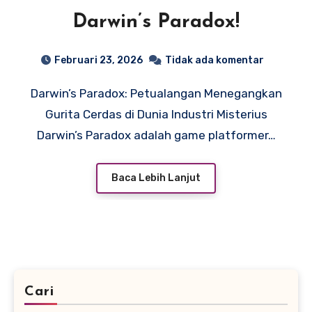
Darwin’s Paradox!
Februari 23, 2026
Tidak ada komentar
Darwin’s Paradox: Petualangan Menegangkan
Gurita Cerdas di Dunia Industri Misterius
Darwin’s Paradox adalah game platformer…
Baca Lebih Lanjut
Cari